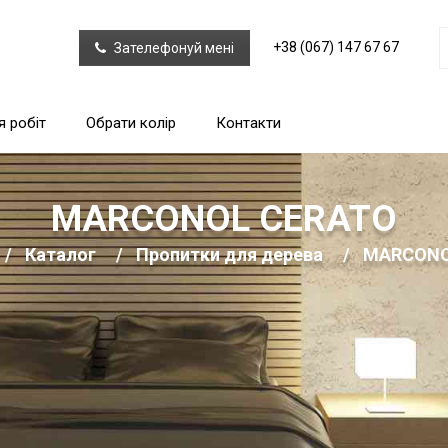
+38 (067) 147 67 67
Зателефонуй мені
я робіт
Обрати колір
Контакти
MARCONOL CERATO
Каталог
Пропитки для дерева
MARCONO