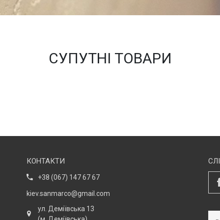
СУПУТНІ ТОВАРИ
КОНТАКТИ
СЛ
+38 (067) 147 67 67
kiev.sanmarco@gmail.com
ул. Деміївська 13
(м. Деміївська)