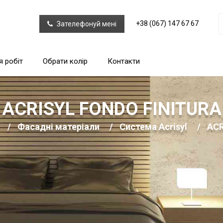
+38 (067) 147 67 67
Зателефонуй мені
я робіт
Обрати колір
Контакти
ACRISYL FONDO FINITURA
Фасадні матеріали
Система Acrisyl
ACR